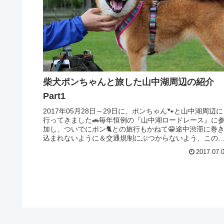
柴犬ポンちゃんと旅した山中湖周辺の紹介
Part1
2017年05月28日～29日に、ポンちゃん🐾と山中湖周辺に
行ってきました🚗毎年恒例の『山中湖ロードレース』に
加し、ついでにポン🐈との旅行もかねて😁途中渋滞に巻
込まれないように＆交通規制にぶつからないよう、この
は朝4時に家を出発。🚗💨...
2017.07.