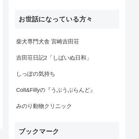
お世話になっている方々
柴犬専門犬舎 宮崎吉田荘
吉田荘日記2「しばいぬ日和」
しっぽの気持ち
Colt&Fillyの『うぶうぶらんど』
みのり動物クリニック
ブックマーク