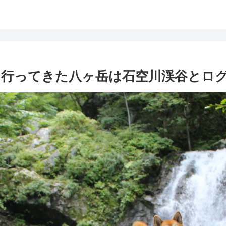
行ってきた八ヶ岳は石空川渓谷とロ