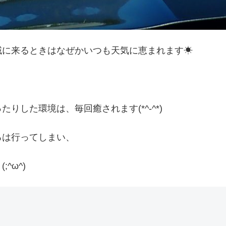
域に来るときはなぜかいつも天気に恵まれます☀
した環境は、毎回癒されます(*^-^*)
ろは行ってしまい、
^ω^)