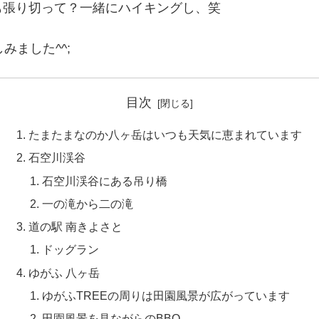
も張り切って？一緒にハイキングし、笑
みました^^;
目次
たまたまなのか八ヶ岳はいつも天気に恵まれています
石空川渓谷
石空川渓谷にある吊り橋
一の滝から二の滝
道の駅 南きよさと
ドッグラン
ゆがふ 八ヶ岳
ゆがふTREEの周りは田園風景が広がっています
田園風景を見ながらのBBQ