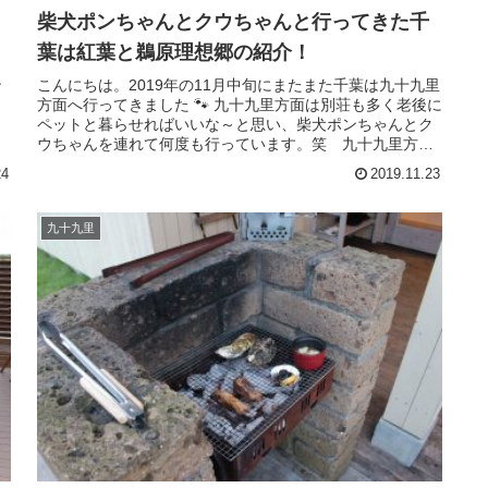
柴犬ポンちゃんとクウちゃんと行ってきた千
葉は紅葉と鵜原理想郷の紹介！
ン
こんにちは。2019年の11月中旬にまたまた千葉は九十九里
方面へ行ってきました 🐾 九十九里方面は別荘も多く老後に
。
ペットと暮らせればいいな～と思い、柴犬ポンちゃんとク
ウちゃんを連れて何度も行っています。笑 九十九里方面
へ行く前にペットと散歩...
24
2019.11.23
九十九里