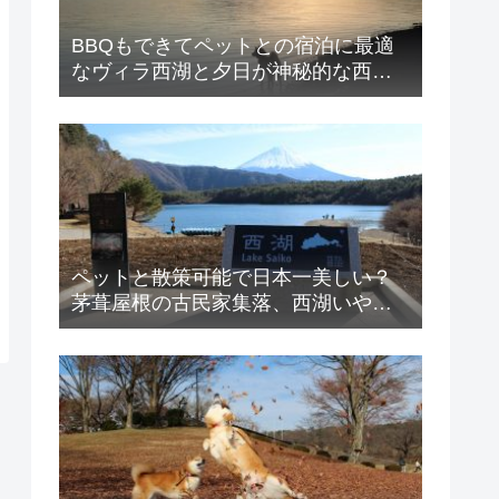
BBQもできてペットとの宿泊に最適
なヴィラ西湖と夕日が神秘的な西湖
のご紹介！
ペットと散策可能で日本一美しい？
茅葺屋根の古民家集落、西湖いやし
の里 根場とヴィラ西湖のご紹介！