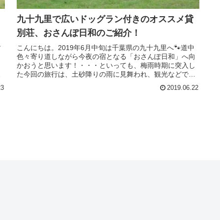
九十九里で広いドッグラン付きのオススメ貸
別荘、おさんぽ日和のご紹介！
す
こんにちは。2019年6月中旬は千葉県の九十九里へ🐾道中
色々寄り道しながら今夜の宿となる「おさんぽ日和」へ向
よ
かおうと思います！・・・といっても、梅雨時期に突入し
た今回の旅行は、土砂降りの雨に見舞われ、観光などでき
る気配ではなく・・・(;^ω...
23
2019.06.22