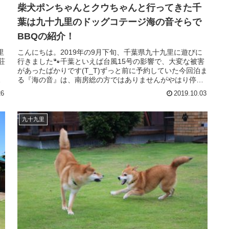
柴犬ポンちゃんとクウちゃんと行ってきた千
葉は九十九里のドッグコテージ海の音そらで
BBQの紹介！
里
こんにちは。2019年の9月下旬、千葉県九十九里に遊びに
荘
行きました🐾千葉といえば台風15号の影響で、大変な被害
があったばかりです(T_T)ずっと前に予約していた今回泊ま
で
る『海の音』は、南房総の方ではありませんがやはり停電
などの影響はあったよ...
26
2019.10.03
九十九里