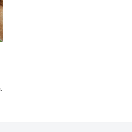
参
き
日
05