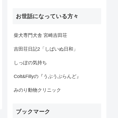
お世話になっている方々
柴犬専門犬舎 宮崎吉田荘
吉田荘日記2「しばいぬ日和」
しっぽの気持ち
Colt&Fillyの『うぶうぶらんど』
みのり動物クリニック
ブックマーク