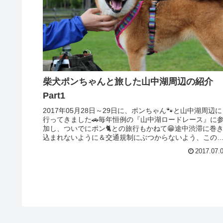
柴犬ポンちゃんと旅した山中湖周辺の紹介
Part1
2017年05月28日～29日に、ポンちゃん🐾と山中湖周辺に
行ってきました🚗毎年恒例の『山中湖ロードレース』に
加し、ついでにポン🐈との旅行もかねて😁途中渋滞に巻
込まれないように＆交通規制にぶつからないよう、この
は朝4時に家を出発。🚗💨...
2017.07.