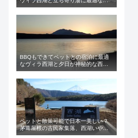
ヴィラ西湖と立ち寄り湯に最適ない
ずみの湯、絶景の富士山のご紹介！
BBQもできてペットとの宿泊に最適
なヴィラ西湖と夕日が神秘的な西湖
のご紹介！
ペットと散策可能で日本一美しい？
茅葺屋根の古民家集落、西湖いやし
の里 根場とヴィラ西湖のご紹介！