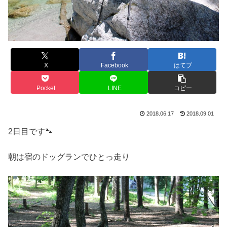
X
Facebook
はてブ
Pocket
LINE
コピー
2018.06.17
2018.09.01
2日目です🐾
朝は宿のドッグランでひとっ走り