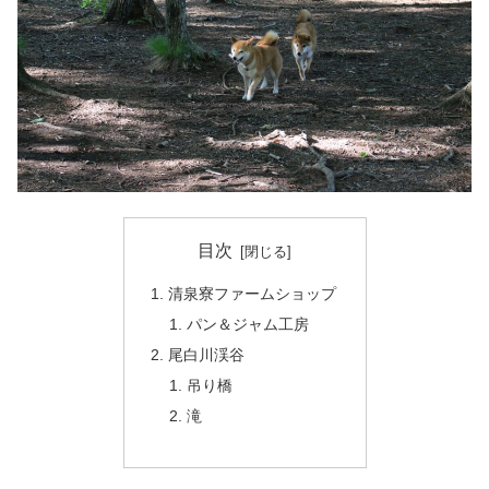
目次
清泉寮ファームショップ
パン＆ジャム工房
尾白川渓谷
吊り橋
滝