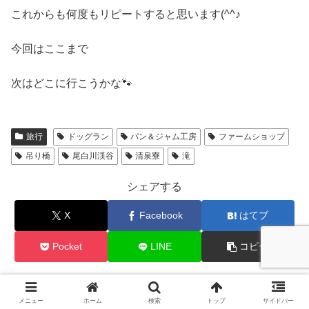
これからも何度もリピートすると思います(^^♪
今回はここまで
次はどこに行こうかな🐾
旅行
ドッグラン
パン＆ジャム工房
ファームショップ
吊り橋
尾白川渓谷
清泉寮
滝
シェアする
X
Facebook
はてブ
Pocket
LINE
コピー
nacchiをフォローする
メニュー
ホーム
検索
トップ
サイドバー