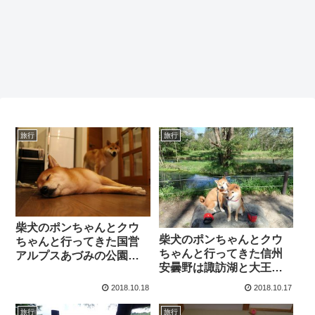
旅行
旅行
柴犬のポンちゃんとクウ
柴犬のポンちゃんとクウ
ちゃんと行ってきた国営
ちゃんと行ってきた信州
アルプスあづみの公園、
安曇野は諏訪湖と大王わ
白馬ジャンプ競技場、フ
さび農場と美味しい蕎麦
ェニックスウィング白馬
2018.10.18
2018.10.17
屋の紹介！
の紹介！
旅行
旅行