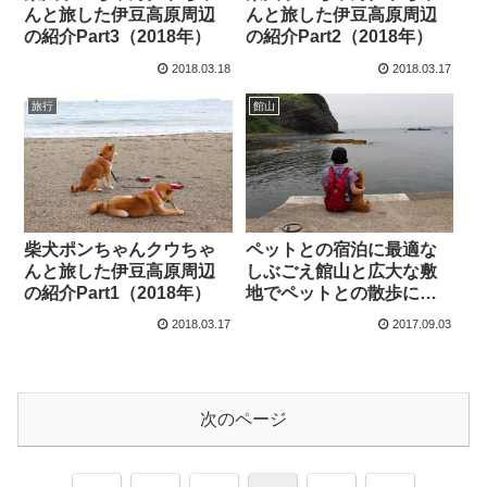
んと旅した伊豆高原周辺
んと旅した伊豆高原周辺
の紹介Part3（2018年）
の紹介Part2（2018年）
2018.03.18
2018.03.17
旅行
館山
柴犬ポンちゃんクウちゃ
ペットとの宿泊に最適な
んと旅した伊豆高原周辺
しぶごえ館山と広大な敷
の紹介Part1（2018年）
地でペットとの散歩に最
適な大房岬公園のご紹
2018.03.17
2017.09.03
介！
次のページ